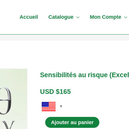
Accueil
Catalogue
Mon Compte
quantité
Sensibilités au risque (Excel
de
Sensibilités
USD $
165
au
risque
(Excel)
Ajouter au panier